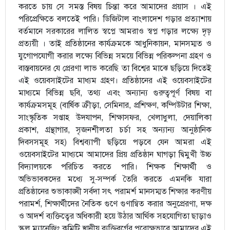
করতে চায় সে সমস্ত বিষয় চিন্তা করে আমাদের প্রয়াস । এই
পরিপ্রেক্ষিতে বলতেই পারি। ডিজিটাল বাংলাদেশ গড়ার প্রত্যাশায়
বর্তমানে সরকারের লালিত স্বপ্নে আমরাও স্বপ্ন গড়ার লক্ষ্যে দৃঢ়
প্রত্যয়ী । তাই প্রতিষ্ঠানের কার্যক্রমকে আধুনিকায়ন, মানসম্মত ও
যুগোপযোগী করার লক্ষ্যে বিভিন্ন সময়ে বিভিন্ন পরিকল্পনা গ্রহণ ও
বাস্তবায়নের যে প্রেরণা লাভ করেছি তা বিশ্বের মাঝে ছড়িয়ে দিতেই
এই ওয়েবসাইটের মাধ্যম গ্রহণ। প্রতিষ্ঠানের এই ওয়েবসাইটের
মাধ্যমে বিভিন্ন ছবি, তথ্য এবং অন্যান্য গুরুত্বপূর্ণ বিষয় বা
কার্যক্রমসমূহ (বার্ষিক ক্রীড়া, সেমিনার, প্রশিক্ষণ, কম্পিউটার শিক্ষা,
সাংস্কৃতিক সপ্তাহ উদযাপন, শিক্ষাসফর, খেলাধুলা, দেয়ালিকা
প্রকাশ, গ্রন্থাগার, সৃজনশীলতা চর্চা সহ অন্যান্য আনুষ্ঠানিক
দিবসসমূহ সহ) বিশ্বব্যাপী ছড়িয়ে পড়বে যেন আমরা এই
ওয়েবসাইটের মাধ্যমে আমাদের প্রিয় প্রতিষ্ঠান ঘাগড়া দ্বিমুখী উচ্চ
বিদ্যালয়কে পরিচিত করতে পারি। শিক্ষক শিক্ষার্থী ও
অভিভাবকদের মধ্যে সু-সম্পর্ক তৈরি করতে এমনকি যারা
প্রতিষ্ঠানের শুভাকাঙ্খী সর্বদা সৎ পরামর্শ মানসম্মত শিক্ষার করণীয়
পরামর্শ, শিক্ষার্থীদের নৈতিক গুণে গুণান্বিত করার অনুপ্রেরণা, দক্ষ
ও আদর্শ ব্যক্তিত্বের অধিকারী হয়ে উঠার আর্থিক সহযোগিতা ছাড়াও
স্কুল ম্যানেজিং কমিটি স্থানীয় ব্যক্তিবর্গের পরোক্ষভাবে আমাদের এই