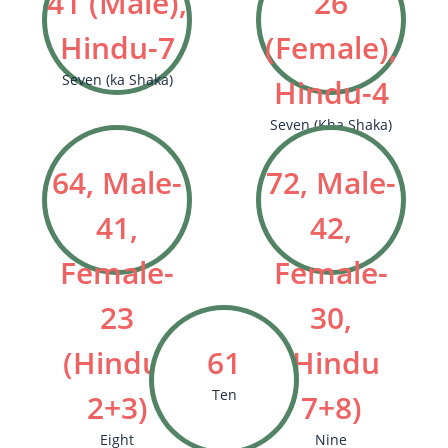
41 (Male),
26
Hindu-7
(Female),
Seven (ka Shaka)
Hindu-4
Seven (Kha Shaka)
64, Male-
72, Male-
41,
42,
Female-
Female-
23
30,
(Hindu-
61
(Hindu
Ten
2+3)
7+8)
Eight
Nine