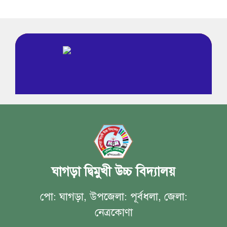
No Data Found
ঘাগড়া দ্বিমুখী উচ্চ বিদ্যালয়
পো: ঘাগড়া, উপজেলা: পূর্বধলা, জেলা:
নেত্রকোণা