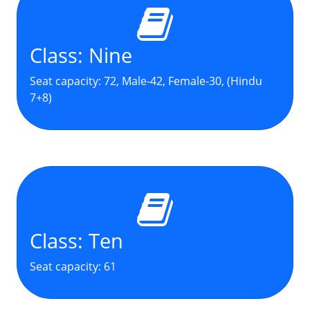
Class: Nine
Seat capacity: 72, Male-42, Female-30, (Hindu
7+8)
Class: Ten
Seat capacity: 61