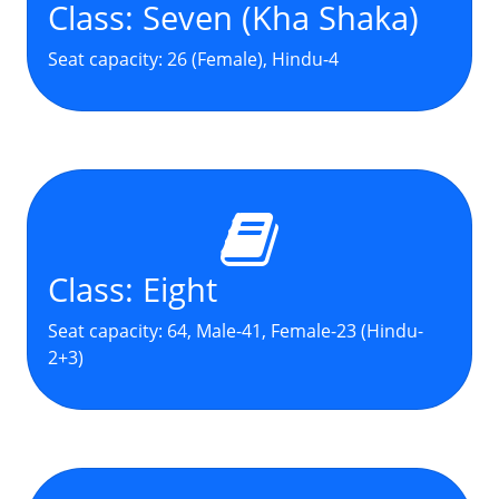
Class: Seven (Kha Shaka)
Seat capacity: 26 (Female), Hindu-4
Class: Eight
Seat capacity: 64, Male-41, Female-23 (Hindu-
2+3)