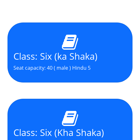
Class: Six (ka Shaka)
Seat capacity: 40 ( male ) Hindu 5
Class: Six (Kha Shaka)